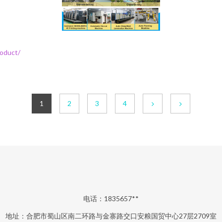
duct/
1
2
3
4
电话：1835657**
地址：合肥市蜀山区南二环路与金寨路交口安粮国贸中心27层2709室