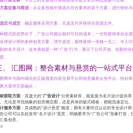
方案征集与筛选
：从众多投稿中筛选出符合要求的若干方案，进行细化沟
。
选定与成交
：确定最终采用方案，完成支付并获得全部源文件。
种模式的优势在于，广告公司能以相对可控的成本，一次性获得来自全国
全球设计师的多种创意方案，优中选优，最终获得一张独一无二、令人印
刻的名片设计。这本身就是一种“广告”行为，展示了公司开放、创新的合
度。
三、 汇图网：整合素材与悬赏的一站式平台
图网作为国内领先的正版视觉内容交易平台和创意服务众包平台，恰好将
两大需求完美融合：
材获取方面
：其庞大的“
广告设计
”分类素材库，能直接为名片设计提供养
。无论是寻找抽象的创意概念图，还是具体的版式模板，都能迅速定位。
计服务方面
：其成熟的“设计悬赏”频道，拥有大量经过认证的专业设计师
告公司可以在此发布“名片设计”悬赏，明确要求为“广告公司”形象打造，
汇集创意。
##