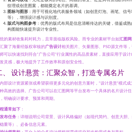
纹理或创意图案，都能奠定名片的基调。
图标与图形
：用于可视化地代表服务领域（如创意灯泡、画笔、信号
等），增强设计感与识别度。
版式与构图参考
：优秀的版式布局是信息清晰传达的关键，借鉴成熟
构图能快速提升设计专业性。
统的素材收集耗时耗力，且常面临版权风险。而专业的素材平台如
汇图网
汇聚了海量经版权审核的
广告设计
相关图片、矢量图形、PSD源文件等，
师可以快速找到符合“广告公司”行业属性的高品质素材，直接应用于设计
发灵感，极大地提升了工作效率和原创安全性。
二、 设计悬赏：汇聚众智，打造专属名片
内部设计资源紧张或希望获得更多元化的创意方案时，“设计悬赏”模式成
种高效的选择。广告公司可以在汇图网等平台发布一个具体的名片设计任
，明确设计要求、预算和周期。
程通常如下
：
发布任务
：详细说明公司背景、设计风格偏好（如现代简约、创意大胆、
稳重等）、必备信息元素。
设计师竞标
：平台上的众多设计师根据需求提交初步构思或参与竞标。