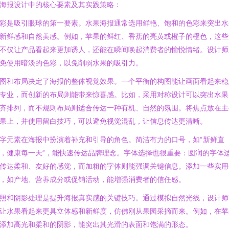
海报设计中的核心要素及其实践策略：
彩是吸引眼球的第一要素。水果海报通常选用鲜艳、饱和的色彩来突出水
新鲜感和自然美感。例如，苹果的鲜红、香蕉的亮黄或橙子的橙色，这些
不仅让产品看起来更加诱人，还能在瞬间唤起消费者的愉悦情绪。设计师
免使用暗淡的色彩，以免削弱水果的吸引力。
图和布局决定了海报的整体视觉效果。一个平衡的构图能让画面看起来稳
专业，而创新的布局则能带来惊喜感。比如，采用对称设计可以突出水果
齐排列，而不规则布局则适合传达一种有机、自然的氛围。将焦点放在主
果上，并使用留白技巧，可以避免视觉混乱，让信息传达更清晰。
字元素在海报中扮演着补充和引导的角色。简洁有力的口号，如“新鲜直
，健康每一天”，能快速传达品牌理念。字体选择也很重要：圆润的字体
传达柔和、友好的感觉，而加粗的字体则能强调关键信息。添加一些实用
，如产地、营养成分或促销活动，能增强消费者的信任感。
照和阴影处理是提升海报真实感的关键技巧。通过模拟自然光线，设计师
让水果看起来更具立体感和新鲜度，仿佛刚从果园采摘而来。例如，在苹
添加高光和柔和的阴影，能突出其光滑的表面和饱满的形态。